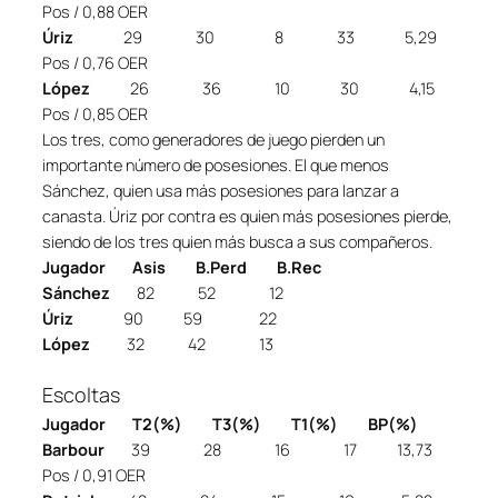
Pos / 0,88 OER
Úriz
29 30 8 33 5,29
Pos / 0,76 OER
López
26 36 10 30 4,15
Pos / 0,85 OER
Los tres, como generadores de juego pierden un
importante número de posesiones. El que menos
Sánchez, quien usa más posesiones para lanzar a
canasta. Úriz por contra es quien más posesiones pierde,
siendo de los tres quien más busca a sus compañeros.
Jugador Asis B.Perd B.Rec
Sánchez
82 52 12
Úriz
90 59 22
López
32 42 13
Escoltas
Jugador T2(%) T3(%) T1(%) BP(%)
Barbour
39 28 16 17 13,73
Pos / 0,91 OER