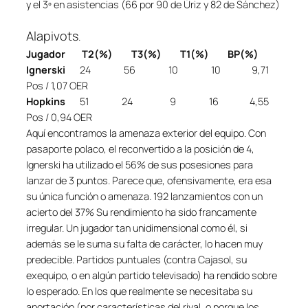
y el 3º en asistencias (66 por 90 de Úriz y 82 de Sánchez)
Alapivots
.
Jugador T2(%) T3(%) T1(%) BP(%)
Ignerski
24 56 10 10 9,71
Pos / 1,07 OER
Hopkins
51 24 9 16 4,55
Pos / 0,94 OER
Aquí encontramos la amenaza exterior del equipo. Con
pasaporte polaco, el reconvertido a la posición de 4,
Ignerski ha utilizado el 56% de sus posesiones para
lanzar de 3 puntos. Parece que, ofensivamente, era esa
su única función o amenaza. 192 lanzamientos con un
acierto del 37% Su rendimiento ha sido francamente
irregular. Un jugador tan unidimensional como él, si
además se le suma su falta de carácter, lo hacen muy
predecible. Partidos puntuales (contra Cajasol, su
exequipo, o en algún partido televisado) ha rendido sobre
lo esperado. En los que realmente se necesitaba su
aportación (por características del rival, o porque los