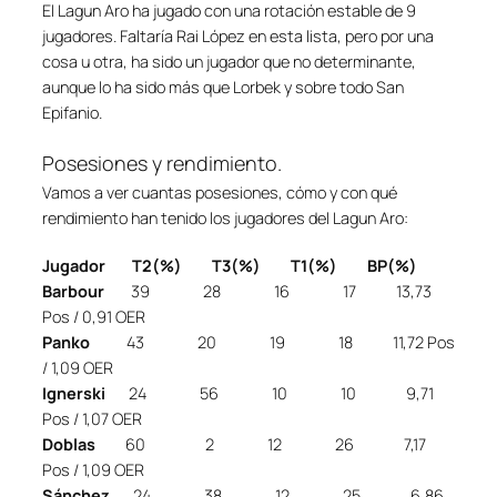
El Lagun Aro ha jugado con una rotación estable de 9
jugadores. Faltaría Rai López en esta lista, pero por una
cosa u otra, ha sido un jugador que no determinante,
aunque lo ha sido más que Lorbek y sobre todo San
Epifanio.
Posesiones y rendimiento.
Vamos a ver cuantas posesiones, cómo y con qué
rendimiento han tenido los jugadores del Lagun Aro:
Jugador T2(%) T3(%) T1(%) BP(%)
Barbour
39 28 16 17 13,73
Pos / 0,91 OER
Panko
43 20 19 18 11,72 Pos
/ 1,09 OER
Ignerski
24 56 10 10 9,71
Pos / 1,07 OER
Doblas
60 2 12 26 7,17
Pos / 1,09 OER
Sánchez
24 38 12 25 6,86