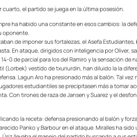
 cuarto, el partido se juega en la última posesión.
iempre ha habido una constante en esos cambios: la def
su oponente.
aban de imponer sus fortalezas, el Asefa Estudiantes, 
a. En ataque, dirigidos con inteligencia por Oliver, 
 14-0 de parcial para los del Ramiro y la sensación de 
il (Lorbek) vestido de txuriurdin, han diluido la la di
 defensa. Lagun Aro ha presionado más al balón. Tal ve
jugadores estudiantiles se precipitasen más a tomar acc
enta. Con tirones de raza de Jansen y Suarez y el desfo
licando la receta: defensa presionando al balón y forz
recido Panko y Barbour en el ataque. Miralles ha sido 
riz llevaba el manejo del partido buscando a sus estil