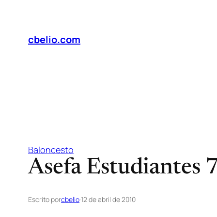
Saltar
al
contenido
cbelio.com
Baloncesto
Asefa Estudiantes 
Escrito por
cbelio
·
12 de abril de 2010