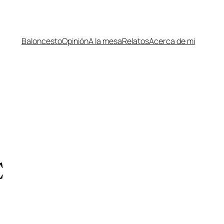
Baloncesto
Opinión
A la mesa
Relatos
Acerca de mi
C