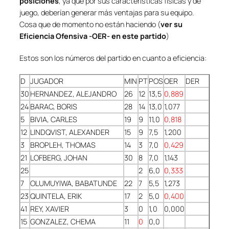
posiciones
, ya que por sus características físicas y de
juego, deberían generar más ventajas para su equipo.
Cosa que de momento no están haciendo (
ver su
Eficiencia Ofensiva -OER- en este partido
)
Estos son los números del partido en cuanto a eficiencia:
D
JUGADOR
MIN
PT
POS
OER
DER
30
HERNANDEZ, ALEJANDRO
26
12
13,5
0,889
24
BARAC, BORIS
28
14
13,0
1,077
5
BIVIA, CARLES
19
9
11,0
0,818
12
LINDQVIST, ALEXANDER
15
9
7,5
1,200
3
BROPLEH, THOMAS
14
3
7,0
0,429
21
LOFBERG, JOHAN
30
8
7,0
1,143
25
2
6,0
0,333
7
OLUMUYIWA, BABATUNDE
22
7
5,5
1,273
23
QUINTELA, ERIK
17
2
5,0
0,400
41
REY, XAVIER
3
0
1,0
0,000
15
GONZALEZ, CHEMA
11
0
0,0