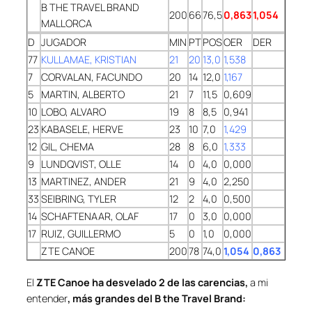
B THE TRAVEL BRAND
200
66
76,5
0,863
1,054
MALLORCA
D
JUGADOR
MIN
PT
POS
OER
DER
77
KULLAMAE, KRISTIAN
21
20
13,0
1,538
7
CORVALAN, FACUNDO
20
14
12,0
1,167
5
MARTIN, ALBERTO
21
7
11,5
0,609
10
LOBO, ALVARO
19
8
8,5
0,941
23
KABASELE, HERVE
23
10
7,0
1,429
12
GIL, CHEMA
28
8
6,0
1,333
9
LUNDQVIST, OLLE
14
0
4,0
0,000
13
MARTINEZ, ANDER
21
9
4,0
2,250
33
SEIBRING, TYLER
12
2
4,0
0,500
14
SCHAFTENAAR, OLAF
17
0
3,0
0,000
17
RUIZ, GUILLERMO
5
0
1,0
0,000
ZTE CANOE
200
78
74,0
1,054
0,863
El
ZTE Canoe ha desvelado 2 de las carencias,
a mi
entender
, más grandes del B the Travel Brand: