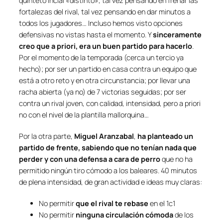
quinteto incial «distinto», tal vez pensando en frenar las
fortalezas del rival, tal vez pensando en dar minutos a
todos los jugadores… Incluso hemos visto opciones
defensivas no vistas hasta el momento. Y
sinceramente
creo que a priori, era un buen partido para hacerlo
.
Por el momento de la temporada (cerca un tercio ya
hecho); por ser un partido en casa contra un equipo que
está a otro reto y en otra circunstancia; por llevar una
racha abierta (ya no) de 7 victorias seguidas; por ser
contra un rival joven, con calidad, intensidad, pero a priori
no con el nivel de la plantilla mallorquina…
Por la otra parte,
Miguel Aranzabal
,
ha planteado un
partido de frente, sabiendo que no tenían nada que
perder y con una defensa a cara de perro
que no ha
permitido ningún tiro cómodo a los baleares. 40 minutos
de plena intensidad, de gran actividad e ideas muy claras:
No permitir
que el rival te rebase
en el 1c1
No permitir
ninguna circulación cómoda
de los