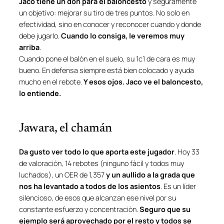
Jaco
tiene un don para el baloncesto
y seguramente
un objetivo: mejorar su tiro de tres puntos. No solo en
efectividad, sino en conocer y reconocer cuando y donde
debe jugarlo.
Cuando lo consiga, le veremos muy
arriba
.
Cuando pone el balón en el suelo, su 1c1 de cara es muy
bueno. En defensa siempre está bien colocado y ayuda
mucho en el rebote.
Y esos ojos.
Jaco
ve el baloncesto,
lo entiende.
Jawara, el chamán
Da gusto ver todo lo que aporta este jugador
. Hoy 33
de valoración, 14 rebotes (ninguno fácil y todos muy
luchados), un OER de 1,357
y un aullido a la grada que
nos ha levantado a todos de los asientos
. Es un líder
silencioso, de esos que alcanzan ese nivel por su
constante esfuerzo y concentración.
Seguro que su
ejemplo será aprovechado por el resto y todos se