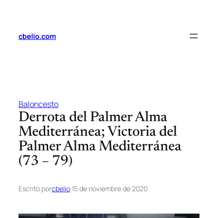
Saltar
al
contenido
cbelio.com
Baloncesto
Derrota del Palmer Alma
Mediterránea; Victoria del
Palmer Alma Mediterránea
(73 – 79)
Escrito por
cbelio
·
15 de noviembre de 2020