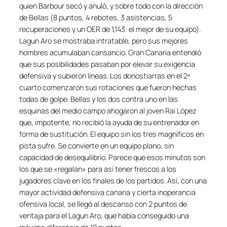
quien Barbour secó y anuló, y sobre todo con la dirección
de Bellas (8 puntos, 4 rebotes, 3 asistencias, 5
recuperaciones y un OER de 1,143: el mejor de su equipo).
Lagun Aro se mostraba intratable, pero sus mejores
hombres acumulaban cansancio. Gran Canaria entendió
que sus posibilidades pasaban por elevar su exigencia
defensiva y subieron líneas. Los donostiarras en el 2º
cuarto comenzaron sus rotaciones que fueron hechas
todas de golpe. Bellas y los dos contra uno en las
esquinas del medio campo ahogaron al joven Rai López
que, impotente, no recibió la ayuda de su entrenador en
forma de sustitución. El equipo sin los tres magníficos en
pista sufre. Se convierte en un equipo plano, sin
capacidad de desequilibrio. Parece que esos minutos son
los que se «regalan» para así tener frescos a los
jugadores clave en los finales de los partidos. Así, con una
mayor actividad defensiva canaria y cierta inoperancia
ofensiva local, se llegó al descanso con 2 puntos de
ventaja para el Lagun Aro, que había conseguido una