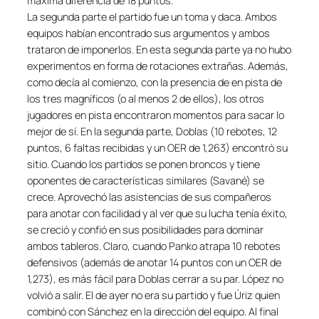
máxima diferencia de 18 puntos.
La segunda parte el partido fue un toma y daca. Ambos
equipos habían encontrado sus argumentos y ambos
trataron de imponerlos. En esta segunda parte ya no hubo
experimentos en forma de rotaciones extrañas. Además,
como decía al comienzo, con la presencia de en pista de
los tres magníficos (o al menos 2 de ellos), los otros
jugadores en pista encontraron momentos para sacar lo
mejor de sí. En la segunda parte, Doblas (10 rebotes, 12
puntos, 6 faltas recibidas y un OER de 1,263) encontró su
sitio. Cuando los partidos se ponen broncos y tiene
oponentes de características similares (Savané) se
crece. Aprovechó las asistencias de sus compañeros
para anotar con facilidad y al ver que su lucha tenía éxito,
se creció y confió en sus posibilidades para dominar
ambos tableros. Claro, cuando Panko atrapa 10 rebotes
defensivos (además de anotar 14 puntos con un OER de
1,273), es más fácil para Doblas cerrar a su par. López no
volvió a salir. El de ayer no era su partido y fue Úriz quien
combinó con Sánchez en la dirección del equipo. Al final