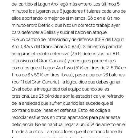
del partido el Lagun Aro llegó más entero. Los últimos 5
minutos los jugaron sus 5 jugadores titulares cada uno de
ellos aportando lo mejor de sí mismos. Sólo en el último
minuto entró Detrick, que hizo un correcto trabajo ayer,
para defender a Bellas y subir el balón en ataque.
Fue un partido de intensidad y de defensa (OER del Lagun
Aro 0,874 y del Gran Canaria 0,833). Si en estos partidos
aseguras el rebote defensivo (35 R. defensivos por 8 R.
ofensivos del Gran Canaria) y consigues porcentajes
como los que el Lagun Aro tuvo (51% en tiros de 2, 50% en
tiros de 3 y 59% en tiros libres), pese a perder 23 balones
(por 11 del Gran Canaria), la lógica dice que debes ganar.
En el debe la inseguridad del equipo cuando se les
presiona. Las 23 pérdidas son la estadística y el refrendo
de la ansiedad que sufren cuando les sucede que el
contrario sube líneas en defensa. Esto les obliga a
redoblar esfuerzos en otros apartados para paliar esta
deficiencia. No es habitual llegar a un 50% de acierto en el
tiro de 3 puntos. Tampoco lo es que el contrario lance 16