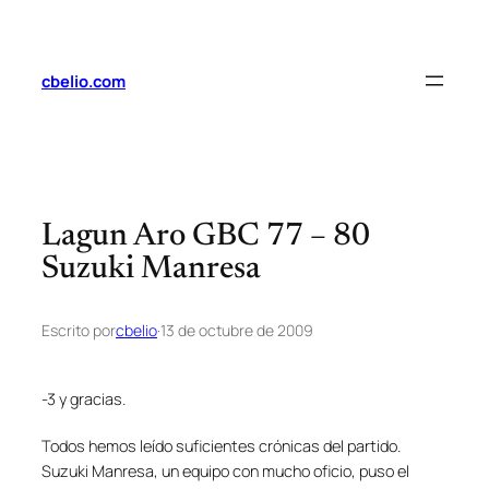
Saltar
al
contenido
cbelio.com
Lagun Aro GBC 77 – 80
Suzuki Manresa
Escrito por
cbelio
·
13 de octubre de 2009
-3 y gracias.
Todos hemos leído suficientes crónicas del partido.
Suzuki Manresa, un equipo con mucho oficio, puso el