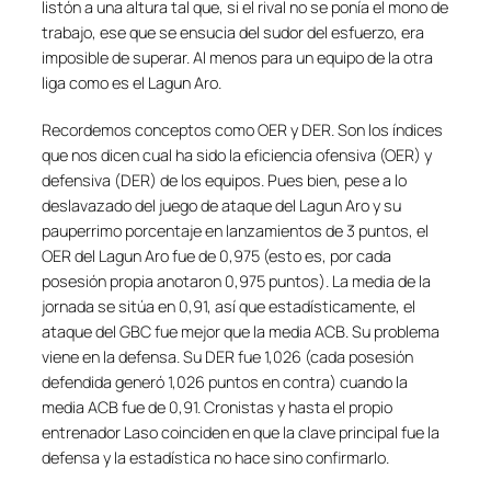
listón a una altura tal que, si el rival no se ponía el mono de
trabajo, ese que se ensucia del sudor del esfuerzo, era
imposible de superar. Al menos para un equipo de la otra
liga como es el Lagun Aro.
Recordemos conceptos como OER y DER. Son los índices
que nos dicen cual ha sido la eficiencia ofensiva (OER) y
defensiva (DER) de los equipos. Pues bien, pese a lo
deslavazado del juego de ataque del Lagun Aro y su
pauperrimo porcentaje en lanzamientos de 3 puntos, el
OER del Lagun Aro fue de 0,975 (esto es, por cada
posesión propia anotaron 0,975 puntos). La media de la
jornada se sitúa en 0,91, así que estadísticamente, el
ataque del GBC fue mejor que la media ACB. Su problema
viene en la defensa. Su DER fue 1,026 (cada posesión
defendida generó 1,026 puntos en contra) cuando la
media ACB fue de 0,91. Cronistas y hasta el propio
entrenador Laso coinciden en que la clave principal fue la
defensa y la estadística no hace sino confirmarlo.