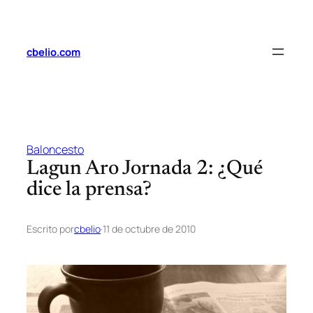
Saltar
al
contenido
cbelio.com
Baloncesto
Lagun Aro Jornada 2: ¿Qué
dice la prensa?
Escrito por
cbelio
·
11 de octubre de 2010