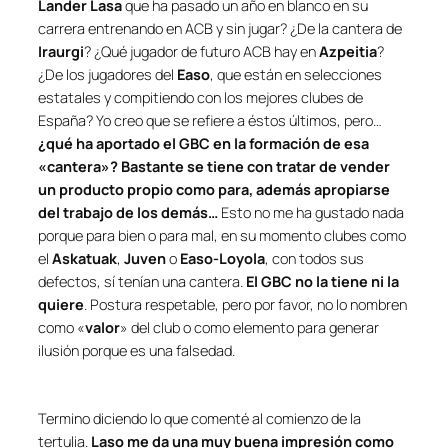
Lander Lasa
que ha pasado un año en blanco en su
carrera entrenando en ACB y sin jugar? ¿De la cantera de
Iraurgi
? ¿Qué jugador de futuro ACB hay en
Azpeitia
?
¿De los jugadores del
Easo
, que están en selecciones
estatales y compitiendo con los mejores clubes de
España? Yo creo que se refiere a éstos últimos, pero…
¿qué ha aportado el GBC en la formación de esa
«cantera»?
Bastante se tiene con tratar de vender
un producto propio como para, además apropiarse
del trabajo de los demás…
Esto no me ha gustado nada
porque para bien o para mal, en su momento clubes como
el
Askatuak
,
Juven
o
Easo-Loyola
, con todos sus
defectos, sí tenían una cantera.
El GBC no la tiene ni la
quiere
. Postura respetable, pero por favor, no lo nombren
como «
valor
» del club o como elemento para generar
ilusión porque es una falsedad.
Termino diciendo lo que comenté al comienzo de la
tertulia.
Laso me da una muy buena impresión como