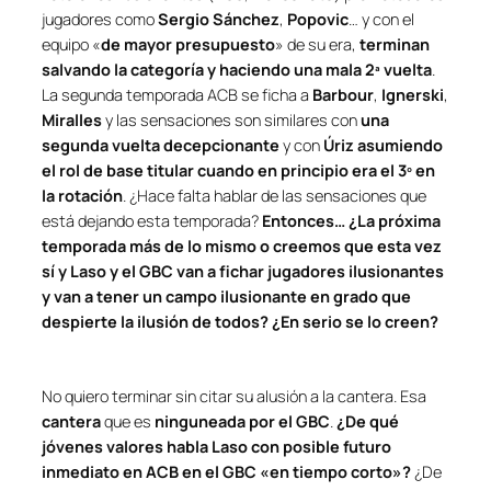
jugadores como
Sergio Sánchez
,
Popovic
… y con el
equipo «
de mayor presupuesto
» de su era,
terminan
salvando la categoría y haciendo una mala 2ª vuelta
.
La segunda temporada ACB se ficha a
Barbour
,
Ignerski
,
Miralles
y las sensaciones son similares con
una
segunda vuelta decepcionante
y con
Úriz asumiendo
el rol de base titular cuando en principio era el 3º en
la rotación
. ¿Hace falta hablar de las sensaciones que
está dejando esta temporada?
Entonces… ¿La próxima
temporada más de lo mismo o creemos que esta vez
sí y Laso y el GBC van a fichar jugadores ilusionantes
y van a tener un campo ilusionante en grado que
despierte la ilusión de todos? ¿En serio se lo creen?
No quiero terminar sin citar su alusión a la cantera. Esa
cantera
que es
ninguneada por el GBC
.
¿De qué
jóvenes valores habla Laso con posible futuro
inmediato en ACB en el GBC «en tiempo corto»?
¿De