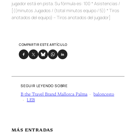
jugador está en pista. Su fó
rmula es:
100 * Asistencias /
[((minutos Jugados / (total minutos equipo / 5)) * Tiros
anotados del equipo) – Tiros anotados del jugador]
COMPARTIR ESTE ARTÍCULO
SEGUIR LEYENDO SOBRE
B the Travel Brand Mallorca Palma
baloncesto
LEB
MÁS ENTRADAS