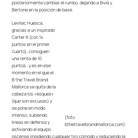
posteriormente cambiar el rumbo, dejando a Bivià y
Bertone en la posición de base.
Levitec Huesca,
gracias a un inspirado
Carter III (con 14
puntos en el primer
cuarto), consiguen
una renta de 10
puntos…y es en ese
momento en el que el
B the Travel Brand
Mallorca se quita de la
cabeza los «esques»
(que son excusas) y
se pone en modo
intenso; subiendo
(foto
lineas en defensa y
bthetravelbrandmallorca.com)
asfixiando al equipo
oscense impidiendo cualquier tiro cómodo y reduciendo la