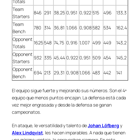
Totals
Team
846
291
38,25
0,951
0,922
515
496
133,3
Starters
Team
780
314
36,81
1,066
0,908
582
534
162,4
Bench
Opponent
1625
548
74,75
0,916
1,007
499
449
143,2
Totals
Opponent
932
335
45,44
0,922
0,951
509
454
145,2
Starters
Opponent
694
213
29,31
0,908
1,066
483
442
141
Bench
El equipo sigue fuerte y mejorando sus números. Son el 4º
equipo que menos puntos encajan. La defensa está cada
vez mejor engrasada y desde la defensa se ganan
campeonatos.
En ataque, le versatilidad y talento de
Johan Löfberg
y
Alex Lindqvist
, les hacen imparables. A nada que tienen
una mínima ventaja, la aprovechan siempre. En esta