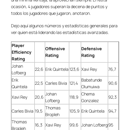
ocasión, 4 jugadores superan la decena de puntos y
todos los jugadores que jugaron, anotaron.
Dejo aquí algunos números y estadísticas generales para
ver quien está liderando las estadísticas avanzadas.
Player
Offensive
Defensive
Efficiency
Rating
Rating
Rating
Johan
22,6
Erik Quintela
123,6
Xavi Rey
76,7
Lofberg
Erik
Babatunde
22,5
Carles Bivia
121,4
90,6
Quintela
Olumuiwa
Johan
Chema
Xavi Rey
20,6
118,9
92,3
Lofberg
Gonzalez
Thomas
Carles Bivia
19,5
105,9
Erik Quintela
94,7
Bropleh
Thomas
16,3
Xavi Rey
99,6
Johan Lofberg
95
Bropleh