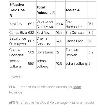
Effective
Total
Field Goal
Assist %
Rebound %
%
Babatunde
Alex
Xavi Rey
692
20,4
26,1
Olumuyiwa
Hernandez
Carles Bivia
632
Xavi Rey
16,4
Erik Quintela
18,9
Babatunde
Chema
607
14,6
Carles Bivia
16
Olumuyiwa
Gonzalez
Chema
Thomas
562
Boris Barac
12
13,2
Gonzalez
Bropleh
Johan
Johan
553
10,5
Johan Lofberg
13
Lofberg
Lofberg
Leyenda
PER
– Estadística de eficiencia creada por
John
Hollinger
eFG%
(Effective Field Goal Percentage) – Es una medida