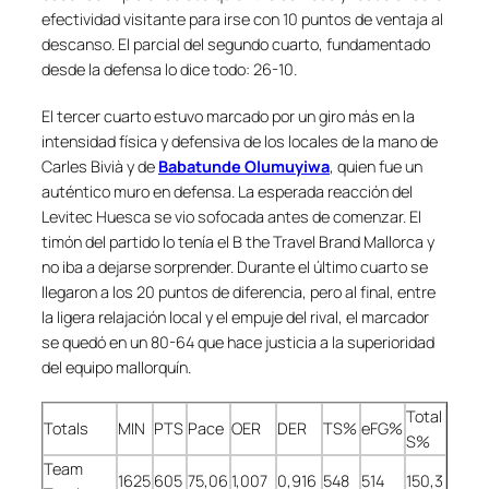
efectividad visitante para irse con 10 puntos de ventaja al
descanso. El parcial del segundo cuarto, fundamentado
desde la defensa lo dice todo: 26-10.
El tercer cuarto estuvo marcado por un giro más en la
intensidad física y defensiva de los locales de la mano de
Carles Bivià y de
Babatunde Olumuyiwa
, quien fue un
auténtico muro en defensa. La esperada reacción del
Levitec Huesca se vio sofocada antes de comenzar. El
timón del partido lo tenía el B the Travel Brand Mallorca y
no iba a dejarse sorprender. Durante el último cuarto se
llegaron a los 20 puntos de diferencia, pero al final, entre
la ligera relajación local y el empuje del rival, el marcador
se quedó en un 80-64 que hace justicia a la superioridad
del equipo mallorquín.
Total
Totals
MIN
PTS
Pace
OER
DER
TS%
eFG%
S%
Team
1625
605
75,06
1,007
0,916
548
514
150,3