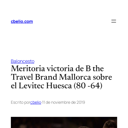
Saltar
al
contenido
cbelio.com
Baloncesto
Meritoria victoria de B the
Travel Brand Mallorca sobre
el Levitec Huesca (80 -64)
Escrito por
cbelio
·
11 de noviembre de 2019