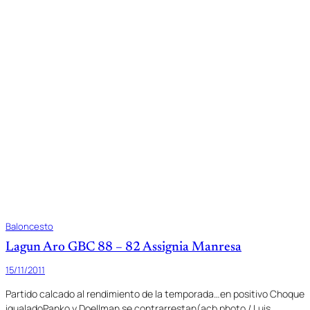
Baloncesto
Lagun Aro GBC 88 – 82 Assignia Manresa
15/11/2011
Partido calcado al rendimiento de la temporada…en positivo Choque
igualadoPanko y Doellman se contrarrestan(acb photo / Luis