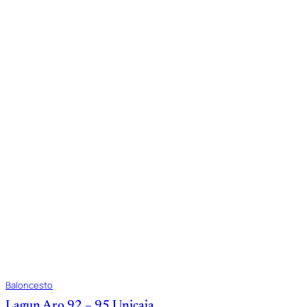
Baloncesto
Lagun Aro 92 – 95 Unicaja