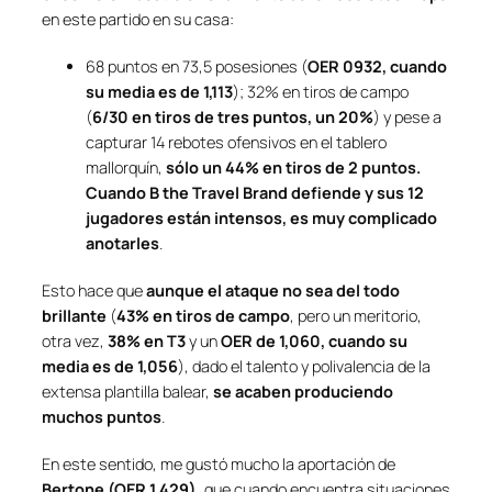
en este partido en su casa:
68 puntos en 73,5 posesiones (
OER 0932, cuando
su media es de 1,113
); 32% en tiros de campo
(
6/30 en tiros de tres puntos, un 20%
) y pese a
capturar 14 rebotes ofensivos en el tablero
mallorquín,
sólo un 44% en tiros de 2 puntos.
Cuando B the Travel Brand defiende y sus 12
jugadores están intensos, es muy complicado
anotarles
.
Esto hace que
aunque el ataque no sea del todo
brillante
(
43% en tiros de campo
, pero un meritorio,
otra vez,
38% en T3
y un
OER de 1,060, cuando su
media es de 1,056
), dado el talento y polivalencia de la
extensa plantilla balear,
se acaben produciendo
muchos puntos
.
En este sentido, me gustó mucho la aportación de
Bertone (OER 1,429)
, que cuando encuentra situaciones