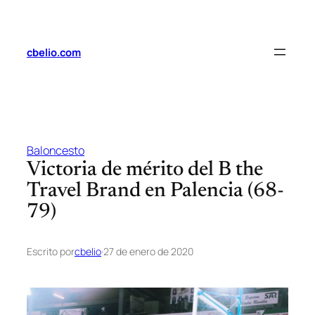
Saltar
al
contenido
cbelio.com
Baloncesto
Victoria de mérito del B the
Travel Brand en Palencia (68-
79)
Escrito por
cbelio
·
27 de enero de 2020