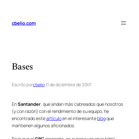
Saltar
al
contenido
cbelio.com
Bases
Escrito por
cbelio
·
11 de diciembre de 2007
En
Santander
, que andan más cabreados que nosotros
(y con razón) con el rendimiento de su equipo, he
encontrado este
artículo
en el interesante
blog
que
mantienen algunos aficionados.
En lo que al
GBC
respecta, es curioso ver en la tabla