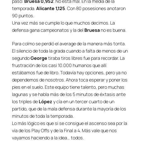
pasó:
Bruesa 0,952
. No está mal. En la media de la
temporada.
Alicante 1,125
. Con 80 posesiones anotaron
90 puntos.
Una vez más se cumple lo que muchos decimos. La
defensa gana campeonatos y la del
Bruesa
no es buena.
Para colmo se perdió el average de la manera más tonta.
El silencio de toda la grada cuando a falta de menos de un
segundo
George
tiraba tiros libres fue para recordar. La
frustración de los casi 10.000 humanos que allí
estábamos fue de libro. Todavía hay opciones, pero ya no
dependemos de nosotros. Ahora toca esperar y poner los
pies en el suelo. Este equipo tiene talento, pero muchas
lagunas y se habla más de los 5 minutos de éxtasis ante
los triples de
López
y cía en un tercer cuarto de un
partido, que de la mala defensa durante la mayoría de los
minutos de toda la temporada.
Lo más lógico es que si se consigue el ascenso sea por la
vía de los Play Offs y de la Final a 4. Más vale que nos
vayamos haciendo a la idea… todos.