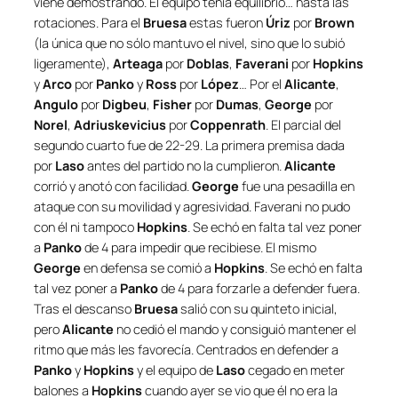
viene demostrando. El equipo tenía equilibrio… hasta las
rotaciones. Para el
Bruesa
estas fueron
Úriz
por
Brown
(la única que no sólo mantuvo el nivel, sino que lo subió
ligeramente),
Arteaga
por
Doblas
,
Faverani
por
Hopkins
y
Arco
por
Panko
y
Ross
por
López
… Por el
Alicante
,
Angulo
por
Digbeu
,
Fisher
por
Dumas
,
George
por
Norel
,
Adriuskevicius
por
Coppenrath
. El parcial del
segundo cuarto fue de 22-29. La primera premisa dada
por
Laso
antes del partido no la cumplieron.
Alicante
corrió y anotó con facilidad.
George
fue una pesadilla en
ataque con su movilidad y agresividad. Faverani no pudo
con él ni tampoco
Hopkins
. Se echó en falta tal vez poner
a
Panko
de 4 para impedir que recibiese. El mismo
George
en defensa se comió a
Hopkins
. Se echó en falta
tal vez poner a
Panko
de 4 para forzarle a defender fuera.
Tras el descanso
Bruesa
salió con su quinteto inicial,
pero
Alicante
no cedió el mando y consiguió mantener el
ritmo que más les favorecía. Centrados en defender a
Panko
y
Hopkins
y el equipo de
Laso
cegado en meter
balones a
Hopkins
cuando ayer se vio que él no era la