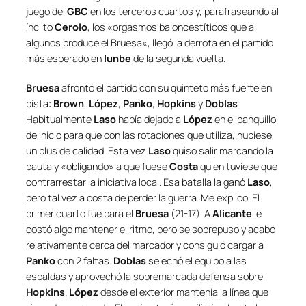
juego del
GBC
en los terceros cuartos y, parafraseando al
ínclito
Cerolo
, los «
orgasmos baloncestíticos que a
algunos produce el Bruesa
«, llegó la derrota en el partido
más esperado en
Iunbe
de la segunda vuelta.
Bruesa
afrontó el partido con su quinteto más fuerte en
pista:
Brown
,
López
,
Panko
,
Hopkins
y
Doblas
.
Habitualmente
Laso
había dejado a
López
en el banquillo
de inicio para que con las rotaciones que utiliza, hubiese
un plus de calidad. Esta vez
Laso
quiso salir marcando la
pauta y «obligando» a que fuese
Costa
quien tuviese que
contrarrestar la iniciativa local. Esa batalla la ganó
Laso
,
pero tal vez a costa de perder la guerra. Me explico. El
primer cuarto fue para el
Bruesa
(21-17). A
Alicante
le
costó algo mantener el ritmo, pero se sobrepuso y acabó
relativamente cerca del marcador y consiguió cargar a
Panko
con 2 faltas.
Doblas
se echó el equipo a las
espaldas y aprovechó la sobremarcada defensa sobre
Hopkins
.
López
desde el exterior mantenía la línea que