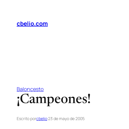
Saltar
al
contenido
cbelio.com
Baloncesto
¡Campeones!
Escrito por
cbelio
·
23 de mayo de 2005