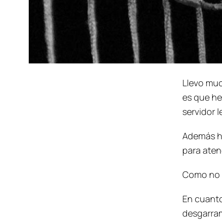
Llevo muc
es que he
servidor l
Además he
para aten
Como no h
En cuanto
desgarram