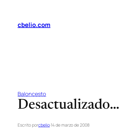
Saltar
al
contenido
cbelio.com
Baloncesto
Desactualizado…
Escrito por
cbelio
·
14 de marzo de 2008