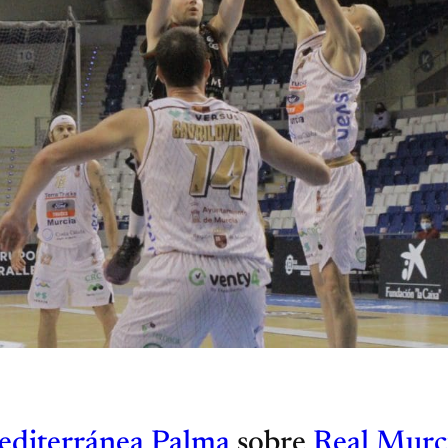
diterránea Palma
sobre
Real Murc