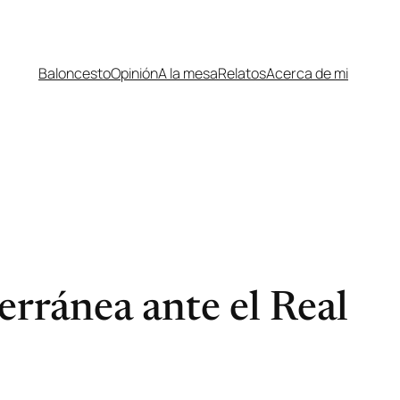
Baloncesto
Opinión
A la mesa
Relatos
Acerca de mi
erránea ante el Real