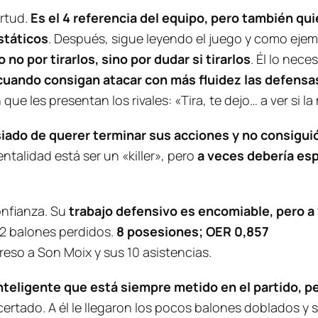
irtud.
Es el 4 referencia del equipo, pero también qui
státicos
. Después, sigue leyendo el juego y como ejem
no por tirarlos, sino por dudar si tirarlos
. Él lo nec
 cuando consigan atacar con más fluidez las defensas
ue les presentan los rivales: «Tira, te dejo… a ver si l
ado de querer terminar sus acciones y no consiguió
ntalidad está ser un «killer», pero
a veces debería esp
onfianza. Su
trabajo defensivo es encomiable, pero 
r 2 balones perdidos.
8 posesiones; OER 0,857
reso a Son Moix y sus 10 asistencias.
nteligente que está siempre metido en el partido, p
rtado. A él le llegaron los pocos balones doblados y s