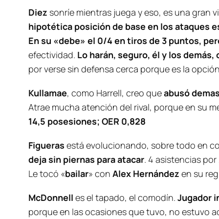
Diez
sonríe mientras juega y eso, es una gran v
hipotética posición de base en los ataques e
En su «debe» el 0/4 en tiros de 3 puntos, pero 
efectividad.
Lo harán, seguro, él y los demás,
por verse sin defensa cerca porque es la opción q
Kullamae
, como Harrell, creo que
abusó demasi
Atrae mucha atención del rival, porque en su me
14,5 posesiones; OER 0,828
Figueras
está evolucionando, sobre todo en c
deja sin piernas para atacar
. 4 asistencias po
Le tocó «
bailar
» con
Alex Hernández
en su reg
McDonnell
es el tapado, el comodín.
Jugador i
porque en las ocasiones que tuvo, no estuvo ace