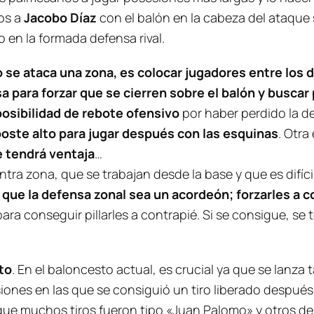
dos a
Jacobo Díaz
con el balón en la cabeza del ataque
 en la formada defensa rival.
se ataca una zona, es colocar jugadores entre los 
nsa para forzar que se cierren sobre el balón y busca
posibilidad de rebote ofensivo
por haber perdido la de
poste alto para jugar después con las esquinas
. Otra
ue tendrá ventaja
…
ra zona, que se trabajan desde la base y que es difíci
que la defensa zonal sea un acordeón; forzarles a co
ara conseguir pillarles a contrapié. Si se consigue, se 
nto
. En el baloncesto actual, es crucial ya que se lanz
ones en las que se consiguió un tiro liberado después d
rque muchos tiros fueron tipo «
Juan Palomo
» y otros d