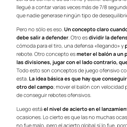
llegué a contar varias veces más de 7/8 segun
que nadie generase ningún tipo de desequilibrio
Pero no sólo es eso.
Un concepto claro cuando 
debe salir a defender
. Otro es
dividir la defe
cómoda para el tiro, una defensa «llegando» y
rebote. Otro concepto es
meter el balón a un 
las divisiones, jugar con el lado contrario, q
Todo esto son conceptos de juego ofensivo cont
esta.
La idea básica es que hay que conseguir 
otro del campo
; mover el balón con velocidad p
de conseguir rebotes ofensivos.
Luego está
el nivel de acierto en el lanzamie
ocasiones. Lo cierto es que las no muchas ocasi
no fue malo, pero el acierto global sí lo fue, po