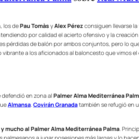
a, los de
Pau Tomàs
y
Alex Pérez
consiguen llevarse la 
ntendiendo por calidad el acierto ofensivo y la creación
es pérdidas de balón por ambos conjuntos, pero lo que
vibrante a los aficionados al baloncesto que vimos el
ue defendió en zona al
Palmer Alma Mediterránea Pal
fue
Almansa
.
Covirán Granada
también se refugió en un
a, y mucho al Palmer Alma Mediterránea Palma
. Princ
 los palmesanos a jugar posesiones más largas y lo hac