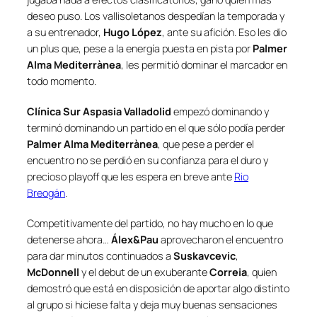
deseo puso. Los
vallisoletanos
despedían la temporada y
a su entrenador,
Hugo López
, ante su afición. Eso les dio
un plus que, pese a la energía puesta en pista por
Palmer
Alma Mediterrànea
, les permitió dominar el marcador en
todo momento.
Clínica Sur Aspasia Valladolid
empezó dominando y
terminó dominando un partido en el que sólo podía perder
Palmer Alma Mediterrànea
, que pese a perder el
encuentro no se perdió en su confianza para el duro y
precioso playoff que les espera en breve ante
Rio
Breogán
.
Competitivamente del partido, no hay mucho en lo que
detenerse ahora…
Álex&Pau
aprovecharon el encuentro
para dar minutos continuados a
Suskavcevic
,
McDonnell
y el debut de un exuberante
Correia
, quien
demostró que está en disposición de aportar algo distinto
al grupo si hiciese falta y deja muy buenas sensaciones