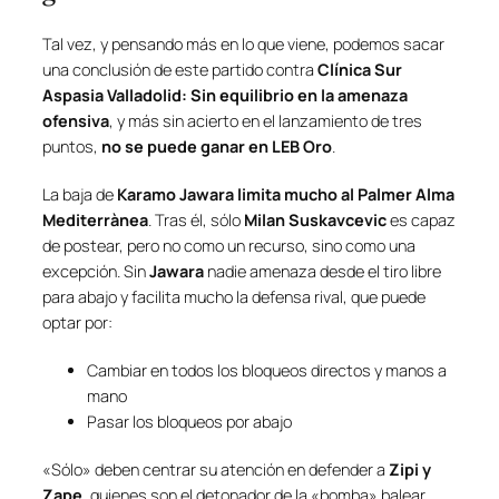
Tal vez, y pensando más en lo que viene, podemos sacar
una conclusión de este partido contra
Clínica Sur
Aspasia Valladolid: Sin equilibrio en la amenaza
ofensiva
, y más sin acierto en el lanzamiento de tres
puntos,
no se puede ganar en LEB Oro
.
La baja de
Karamo Jawara limita mucho al Palmer Alma
Mediterrànea
. Tras él, sólo
Milan Suskavcevic
es capaz
de postear, pero no como un recurso, sino como una
excepción. Sin
Jawara
nadie amenaza desde el tiro libre
para abajo y facilita mucho la defensa rival, que puede
optar por:
Cambiar en todos los bloqueos directos y manos a
mano
Pasar los bloqueos por abajo
«Sólo» deben centrar su atención en defender a
Zipi y
Zape
, quienes son el detonador de la «
bomba
» balear.