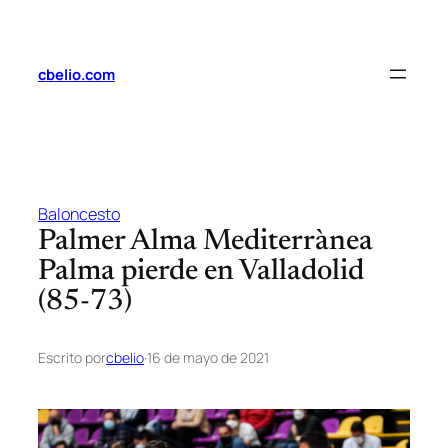
Saltar
al
contenido
cbelio.com
Baloncesto
Palmer Alma Mediterrànea
Palma pierde en Valladolid
(85-73)
Escrito por
cbelio
·
16 de mayo de 2021