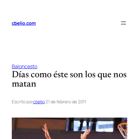
Saltar
al
contenido
cbelio.com
Baloncesto
Días como éste son los que nos
matan
Escrito por
cbelio
·
21 de febrero de 2011