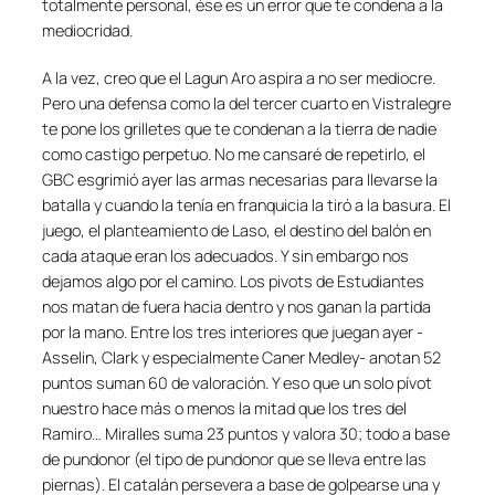
totalmente personal, ése es un error que te condena a la
mediocridad.
A la vez, creo que el Lagun Aro aspira a no ser mediocre.
Pero una defensa como la del tercer cuarto en Vistralegre
te pone los grilletes que te condenan a la tierra de nadie
como castigo perpetuo. No me cansaré de repetirlo, el
GBC esgrimió ayer las armas necesarias para llevarse la
batalla y cuando la tenía en franquicia la tiró a la basura. El
juego, el planteamiento de Laso, el destino del balón en
cada ataque eran los adecuados. Y sin embargo nos
dejamos algo por el camino. Los pivots de Estudiantes
nos matan de fuera hacia dentro y nos ganan la partida
por la mano. Entre los tres interiores que juegan ayer -
Asselin, Clark y especialmente Caner Medley- anotan 52
puntos suman 60 de valoración. Y eso que un solo pívot
nuestro hace más o menos la mitad que los tres del
Ramiro… Miralles suma 23 puntos y valora 30; todo a base
de pundonor (el tipo de pundonor que se lleva entre las
piernas). El catalán persevera a base de golpearse una y