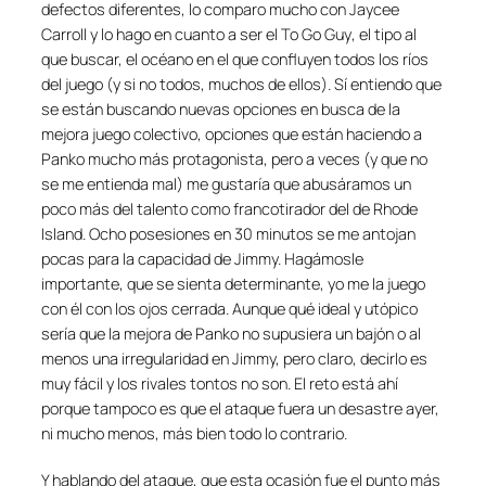
defectos diferentes, lo comparo mucho con Jaycee
Carroll y lo hago en cuanto a ser el
To Go Guy
, el tipo al
que buscar, el océano en el que confluyen todos los ríos
del juego (y si no todos, muchos de ellos). Sí entiendo que
se están buscando nuevas opciones en busca de la
mejora juego colectivo, opciones que están haciendo a
Panko mucho más protagonista, pero a veces (y que no
se me entienda mal) me gustaría que abusáramos un
poco más del talento como francotirador del de Rhode
Island. Ocho posesiones en 30 minutos se me antojan
pocas para la capacidad de Jimmy. Hagámosle
importante, que se sienta determinante, yo me la juego
con él con los ojos cerrada. Aunque qué ideal y utópico
sería que la mejora de Panko no supusiera un bajón o al
menos una irregularidad en Jimmy, pero claro, decirlo es
muy fácil y los rivales tontos no son. El reto está ahí
porque tampoco es que el ataque fuera un desastre ayer,
ni mucho menos, más bien todo lo contrario.
Y hablando del ataque, que esta ocasión fue el punto más