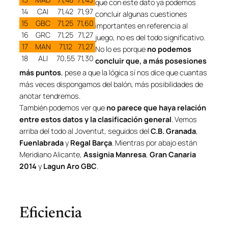
que con este dato ya podemos
14
CAI
71,42
71,97
concluir algunas cuestiones
15
GBC
71,25
71,60
importantes en referencia al
16
GRC
71,25
71,27
juego, no es del todo significativo.
17
MAN
71,12
71,27
No lo es porque
no podemos
18
ALI
70,55
71,30
concluir que, a más posesiones
más puntos
, pese a que la lógica sí nos dice que cuantas
más veces dispongamos del balón, más posibilidades de
anotar tendremos.
También podemos ver que
no parece que haya relación
entre estos datos y la clasificación general
. Vemos
arriba del todo al Joventut, seguidos del
C.B. Granada
,
Fuenlabrada
y
Regal Barça
. Mientras por abajo están
Meridiano Alicante,
Assignia Manresa
,
Gran Canaria
2014
y
Lagun Aro GBC
.
Eficiencia