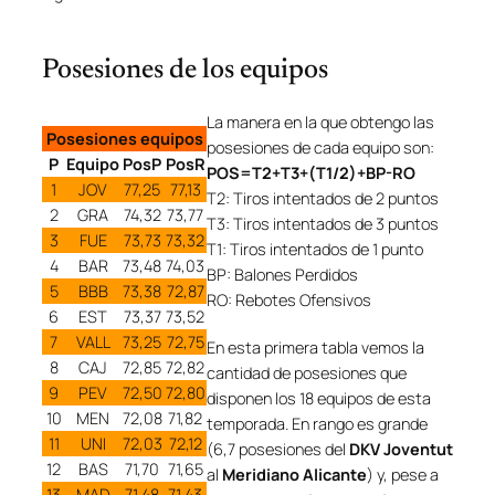
Posesiones de los equipos
La manera en la que obtengo las
Posesiones equipos
posesiones de cada equipo son:
P
Equipo
PosP
PosR
POS=T2+T3+(T1/2)+BP-RO
1
JOV
77,25
77,13
T2: Tiros intentados de 2 puntos
2
GRA
74,32
73,77
T3: Tiros intentados de 3 puntos
3
FUE
73,73
73,32
T1: Tiros intentados de 1 punto
4
BAR
73,48
74,03
BP: Balones Perdidos
5
BBB
73,38
72,87
RO: Rebotes Ofensivos
6
EST
73,37
73,52
7
VALL
73,25
72,75
En esta primera tabla vemos la
8
CAJ
72,85
72,82
cantidad de posesiones que
9
PEV
72,50
72,80
disponen los 18 equipos de esta
10
MEN
72,08
71,82
temporada. En rango es grande
11
UNI
72,03
72,12
(6,7 posesiones del
DKV Joventut
12
BAS
71,70
71,65
al
Meridiano Alicante
) y, pese a
13
MAD
71,48
71,43