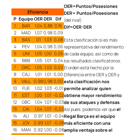
OER=Puntos/Posesiones
Eficiencia
DER= Puntos/Posesiones
P
Equipo
OER
DER
Dif
(del rival)
1
BAR
1,04
0,88
0,16
Dif=OER-DER
2
MAD
1,07
0,98
0,09
3
BAS
1,11
1,03
0,08
Esta clasificación sí es más
4
PEV
1,04
0,98
0,06
representativa del rendimiento
5
UNI
1,05
1,00
0,05
de cada equipo, así como de
6
BBB
1,05
1,01
0,04
los resultados clasificatorios.
7
GRC
1,05
1,02
0,02
El orden está hecho por la
8
CAJ
1,01
1,01
0,00
Diferencia entre OER y DER y
9
VALL
0,98
0,98
0,00
esta clasificación nos
10
FUE
1,02
1,03
-0,01
permite analizar quien
11
EST
1,00
1,01
-0,02
obtiene mayor rendimiento
12
GBC
1,04
1,07
-0,03
de sus ataques y defensas
.
13
CAI
1,04
1,07
-0,03
Así pues, podemos ver que
el
14
ALI
0,97
1,01
-0,04
Regal Barça es el equipo
15
JOV
0,99
1,07
-0,08
más eficiente con una
16
MAN
0,92
1,00
-0,08
amplia ventaja sobre el