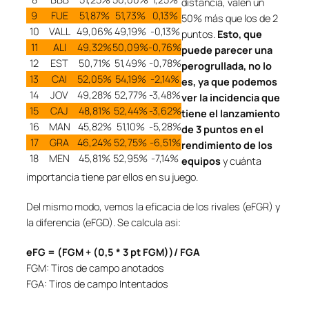
distancia, valen un
9
FUE
51,87%
51,73%
0,13%
50% más que los de 2
10
VALL
49,06%
49,19%
-0,13%
puntos.
Esto, que
11
ALI
49,32%
50,09%
-0,76%
puede parecer una
12
EST
50,71%
51,49%
-0,78%
perogrullada, no lo
13
CAI
52,05%
54,19%
-2,14%
es, ya que podemos
14
JOV
49,28%
52,77%
-3,48%
ver la incidencia que
15
CAJ
48,81%
52,44%
-3,62%
tiene el lanzamiento
16
MAN
45,82%
51,10%
-5,28%
de 3 puntos en el
17
GRA
46,24%
52,75%
-6,51%
rendimiento de los
18
MEN
45,81%
52,95%
-7,14%
equipos
y cuánta
importancia tiene par ellos en su juego.
Del mismo modo, vemos la eficacia de los rivales (eFGR) y
la diferencia (eFGD). Se calcula asi:
eFG = (FGM + (0,5 * 3 pt FGM))/ FGA
FGM: Tiros de campo anotados
FGA: Tiros de campo Intentados