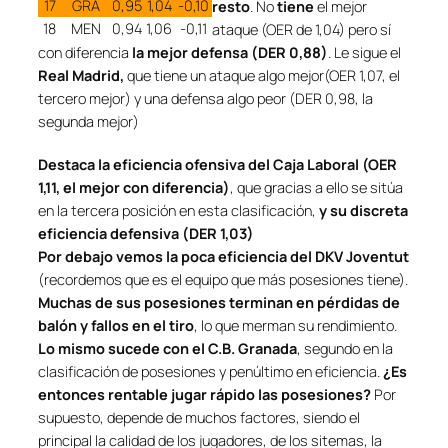
17
GRA
0,95
1,04
-0,10
resto
. No
tiene
el mejor
18
MEN
0,94
1,06
-0,11
ataque (OER de 1,04) pero sí
con diferencia
la mejor defensa (DER 0,88)
. Le sigue el
Real Madrid,
que tiene un ataque algo mejor(OER 1,07, el
tercero mejor) y una defensa algo peor (DER 0,98, la
segunda mejor)
Destaca la eficiencia ofensiva del Caja Laboral (OER
1,11, el mejor con diferencia)
, que gracias a ello se sitúa
en la tercera posición en esta clasificación,
y su discreta
eficiencia defensiva (DER 1,03)
Por debajo vemos la poca eficiencia del DKV Joventut
(recordemos que es el equipo que más posesiones tiene).
Muchas de sus posesiones terminan en pérdidas de
balón y fallos en el tiro
, lo que merman su rendimiento.
Lo mismo sucede con el C.B. Granada
, segundo en la
clasificación de posesiones y penúltimo en eficiencia.
¿Es
entonces rentable jugar rápido las posesiones?
Por
supuesto, depende de muchos factores, siendo el
principal la calidad de los jugadores, de los sitemas, la