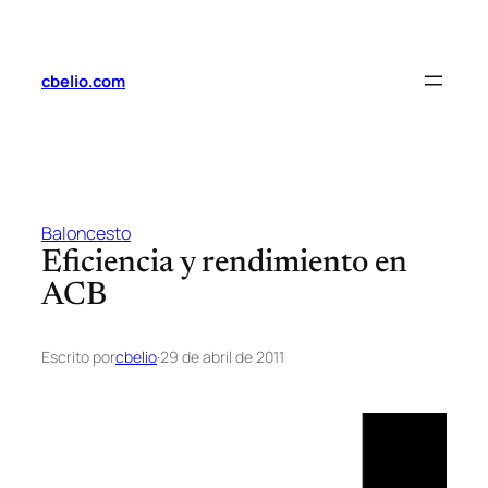
Saltar
al
contenido
cbelio.com
Baloncesto
Eficiencia y rendimiento en
ACB
Escrito por
cbelio
·
29 de abril de 2011