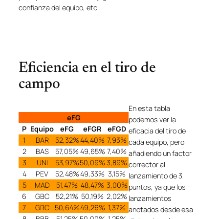
confianza del equipo, etc.
Eficiencia en el tiro de
campo
En esta tabla
eFG
podemos ver la
P
Equipo
eFG
eFGR
eFGD
eficacia del tiro de
1
BAR
52,32%
44,40%
7,93%
cada equipo, pero
2
BAS
57,05%
49,65%
7,40%
añadiendo un factor
3
UNI
53,97%
50,09%
3,89%
corrector al
4
PEV
52,48%
49,33%
3,15%
lanzamiento de 3
5
MAD
51,47%
48,47%
3,00%
puntos, ya que los
6
GBC
52,21%
50,19%
2,02%
lanzamientos
7
GRC
50,64%
49,26%
1,37%
anotados desde esa
8
BBB
51,25%
50,00%
1,25%