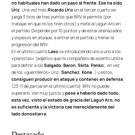
no habituales han dado un paso al frente. Ese ha sido
Úriz
. Una vez más
Ricardo Úriz
en el tercer cuarto se
juega 3 tiros de tres puntos que BRV le permite (por
trabajar en que no los tiren otros) y mete al Lagun Aro en
el partido. De perder por 10 puntos y de estar atenazados
y espesos en ataque, a entrar en el partido y frenar la
progresión del BRV.
En el último cuarto
Laso
va introduciendo uno a uno a los
«
pianistas
» (adjetivo que mi compañero de asiento utiliza
para definir a los
Salgado
,
Baron
,
Skita
,
Panko
… en vez
de los «
guerrilleros
» Úriz,
Sanchez
,
Kone
…) y estos,
consiguen producir en ataque y contener en defensa
(23-11 de parcial en el último cuarto). BRV no puede
superarlo. Van muy justos y
pese a haberlo dado todo,
esta vez, visto el estado de gracia del Lagun Aro, no
es suficiente y la victoria cae merecidamente del
lado donostiarra
.