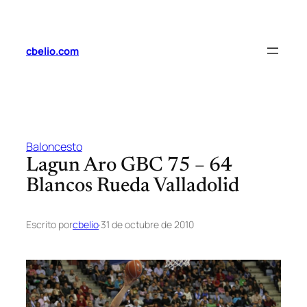
Saltar
al
contenido
cbelio.com
Baloncesto
Lagun Aro GBC 75 – 64
Blancos Rueda Valladolid
Escrito por
cbelio
·
31 de octubre de 2010