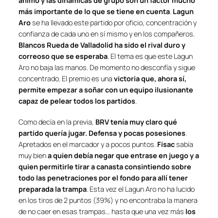
ánimo y las dinámicas de grupo son un factor mucho
más importante de lo que se tiene en cuenta
.
Lagun
Aro
se ha llevado este partido por oficio, concentración y
confianza de cada uno en sí mismo y en los compañeros.
Blancos Rueda de Valladolid ha sido el rival duro y
correoso que se esperaba
. El tema es que este Lagun
Aro no baja las manos. De momento no desconfía y sigue
concentrado. El premio es una
victoria que, ahora sí,
permite empezar a soñar con un equipo ilusionante
capaz de pelear todos los partidos
.
Como decía en la previa,
BRV tenía muy claro qué
partido quería jugar. Defensa y pocas posesiones
.
Apretados en el marcador y a pocos puntos.
Fisac
sabía
muy bien
a quien debía negar que entrase en juego y a
quien permitirle tirar a canasta
consintiendo sobre
todo las penetraciones por el fondo para allí tener
preparada la trampa
. Esta vez el Lagun Aro no ha lucido
en los tiros de 2 puntos (39%) y no encontraba la manera
de no caer en esas trampas… hasta que una vez más
los