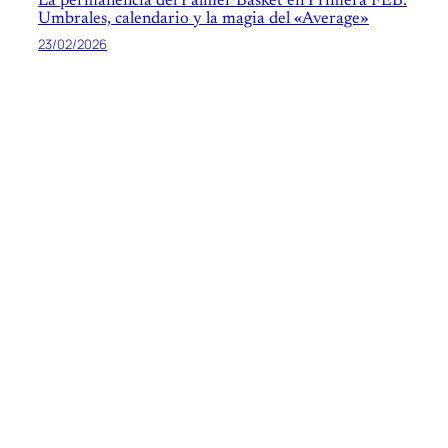
La permanencia del Palmer Basket en Primera FEB:
Umbrales, calendario y la magia del «Average»
23/02/2026