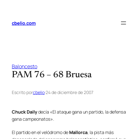
Saltar
al
contenido
cbelio.com
Baloncesto
PAM 76 – 68 Bruesa
Escrito por
cbelio
·
24 de diciembre de 2007
Chuck Daily
decía «El ataque gana un partido, la defensa
gana campeonatos».
El partido en el velódromo de
Mallorca
, la pista más