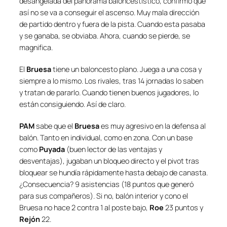
desangelada del panorama baloncestístico, confirmó que
así no se va a conseguir el ascenso. Muy mala dirección
de partido dentro y fuera de la pista. Cuando esta pasaba
y se ganaba, se obviaba. Ahora, cuando se pierde, se
magnifica.
El
Bruesa
tiene un baloncesto plano. Juega a una cosa y
siempre a lo mismo. Los rivales, tras 14 jornadas lo saben
y tratan de pararlo. Cuando tienen buenos jugadores, lo
están consiguiendo. Así de claro.
PAM
sabe que el
Bruesa
es muy agresivo en la defensa al
balón. Tanto en individual, como en zona. Con un base
como
Puyada
(buen lector de las ventajas y
desventajas), jugaban un bloqueo directo y el pivot tras
bloquear se hundía rápidamente hasta debajo de canasta.
¿Consecuencia? 9 asistencias (18 puntos que generó
para sus compañeros). Si no, balón interior y cono el
Bruesa no hace 2 contra 1 al poste bajo,
Roe
23 puntos y
Rejón
22.