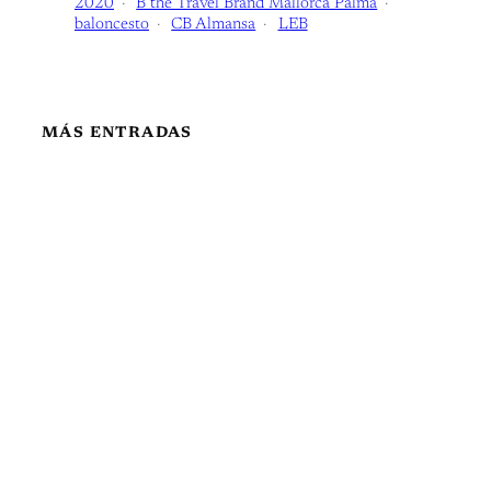
2020
B the Travel Brand Mallorca Palma
baloncesto
CB Almansa
LEB
MÁS ENTRADAS