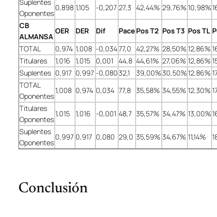
Suplentes
0,898
1,105
-0,207
27,3
42,44%
29,76%
10,98%
1
Oponentes
CB
OER
DER
Dif
Pace
Pos T2
Pos T3
Pos TL
P
ALMANSA
TOTAL
0,974
1,008
-0,034
77,0
42,27%
28,50%
12,86%
1
Titulares
1,016
1,015
0,001
44,8
44,61%
27,06%
12,86%
1
Suplentes
0,917
0,997
-0,080
32,1
39,00%
30,50%
12,86%
1
TOTAL
1,008
0,974
0,034
77,8
35,58%
34,55%
12,30%
1
Oponentes
Titulares
1,015
1,016
-0,001
48,7
35,57%
34,47%
13,00%
1
Oponentes
Suplentes
0,997
0,917
0,080
29,0
35,59%
34,67%
11,14%
1
Oponentes
Conclusión