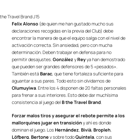
the Travel Brand J15
Felix Alonso
(de quien me han gustado mucho sus
declaraciones recogidas en la previa del Club) debe
encontrar la manera de que el equipo salga con el nivel de
activación correcta. Sin ansiedad, pero con mucha
determinación. Deben trabajar en defensa para no
permitir desajustes.
González
y
Rey
ya han demostrado
que pueden ser grandes defensores de 5 «pesados».
También está
Barac
, que tiene fortaleza suficiente para
aguantar a sus pares. Todo esto sin olvidarnos de
Olumuyiwa
. Entre los 4 disponen de 20 faltas personales
para frenar a sus interiores. Esto debe dar muchísima
consistencia al juego del
B the Travel Brand
.
Forzar malos tiros y asegurar el rebote permite a los
mallorquines jugar en transición
y ahí es donde
dominan el juego. Los
Hernández
,
Bivià
,
Bropleh
,
Löfberg
,
Bertone
y sobre todo
Quintela
, con sus