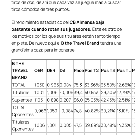
tiros de dos, de ahí que cada vez se juegue más a buscar
tiros cómodos de tres puntos.
El rendimiento estadístico del
CB Almansa
baja
bastante cuando rotan sus jugadores.
Este es otro de
los motivos por los que sus titulares están tanto tiempo
en pista. De nuevo aquí el
B the Travel Brand
tendrá una
grandísima baza para imponerse.
B THE
TRAVEL
OER
DER
Dif
Pace
Pos T2
Pos T3
Pos TL
P
BRAND
TOTAL
1,050
0,966
0,084
75,3
33,36%
35,58%
12,65%
1
Titulares
1,001
1,006
-0,005
39,4
40,14%
29,30%
12,79%
1
Suplentes
1,105
0,898
0,207
36,0
25,95%
42,45%
12,51%
1
TOTAL
0,966
1,050
-0,084
74,8
40,82%
30,21%
13,10%
1
Oponentes
Titulares
1,006
1,001
0,005
47,5
39,89%
30,48%
14,33%
1
Oponentes