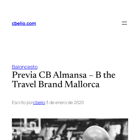
Saltar
al
contenido
cbelio.com
Baloncesto
Previa CB Almansa – B the
Travel Brand Mallorca
Escrito por
cbelio
·
3 de enero de 2020