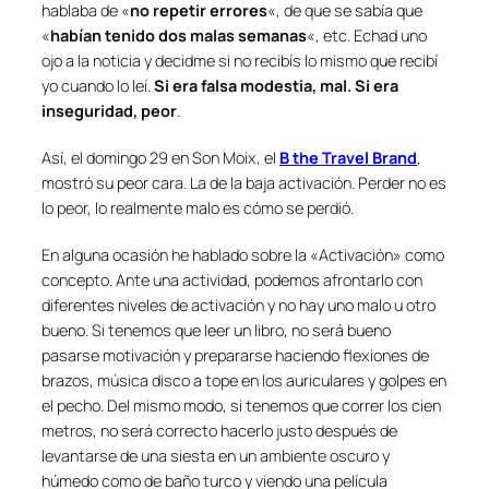
hablaba de «
no repetir errores
«, de que se sabía que
«
habían tenido dos malas semanas
«, etc. Echad uno
ojo a la noticia y decidme si no recibís lo mismo que recibí
yo cuando lo leí.
Si era falsa modestia, mal. Si era
inseguridad, peor
.
Así, el domingo 29 en Son Moix, el
B the Travel Brand
,
mostró su peor cara. La de la baja activación. Perder no es
lo peor, lo realmente malo es cómo se perdió.
En alguna ocasión he hablado sobre la «Activación» como
concepto. Ante una actividad, podemos afrontarlo con
diferentes niveles de activación y no hay uno malo u otro
bueno. Si tenemos que leer un libro, no será bueno
pasarse motivación y prepararse haciendo flexiones de
brazos, música disco a tope en los auriculares y golpes en
el pecho. Del mismo modo, si tenemos que correr los cien
metros, no será correcto hacerlo justo después de
levantarse de una siesta en un ambiente oscuro y
húmedo como de baño turco y viendo una película