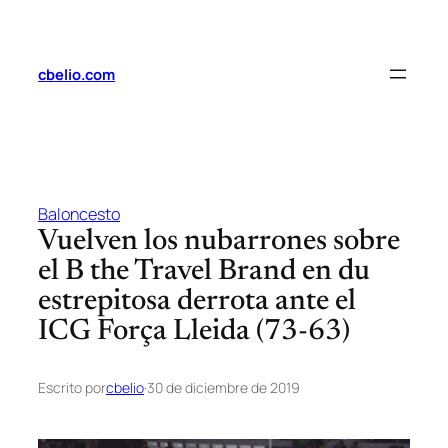
Saltar
al
contenido
cbelio.com
Baloncesto
Vuelven los nubarrones sobre
el B the Travel Brand en du
estrepitosa derrota ante el
ICG Força Lleida (73-63)
Escrito por
cbelio
·
30 de diciembre de 2019