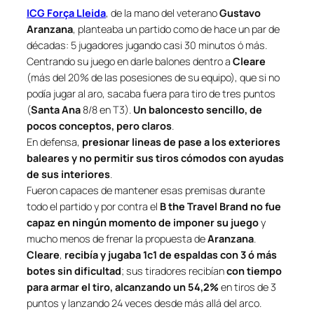
ICG Força Lleida
, de la mano del veterano
Gustavo
Aranzana
, planteaba un partido como de hace un par de
décadas: 5 jugadores jugando casi 30 minutos ó más.
Centrando su juego en darle balones dentro a
Cleare
(más del 20% de las posesiones de su equipo), que si no
podía jugar al aro, sacaba fuera para tiro de tres puntos
(
Santa Ana
8/8 en T3).
Un baloncesto sencillo, de
pocos conceptos, pero claros
.
En defensa,
presionar lineas de pase a los exteriores
baleares y no permitir sus tiros cómodos con ayudas
de sus interiores
.
Fueron capaces de mantener esas premisas durante
todo el partido y por contra el
B the Travel Brand no fue
capaz en ningún momento de imponer su juego
y
mucho menos de frenar la propuesta de
Aranzana
.
Cleare
,
recibía y jugaba 1c1 de espaldas con 3 ó más
botes sin dificultad
; sus tiradores recibían
con tiempo
para armar el tiro, alcanzando un 54,2%
en tiros de 3
puntos y lanzando 24 veces desde más allá del arco.