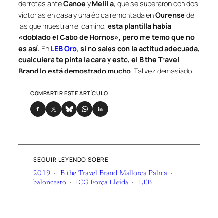
derrotas ante
Canoe
y
Melilla
, que se superaron con dos
victorias en casa y una épica remontada en
Ourense
de
las que muestran el camino,
esta plantilla había
«doblado el Cabo de Hornos», pero me temo que no
es así.
En
LEB Oro
,
si no sales con la actitud adecuada,
cualquiera te pinta la cara y esto, el B the Travel
Brand lo está demostrado mucho
. Tal vez demasiado.
COMPARTIR ESTE ARTÍCULO
SEGUIR LEYENDO SOBRE
2019
B the Travel Brand Mallorca Palma
baloncesto
ICG Força Lleida
LEB