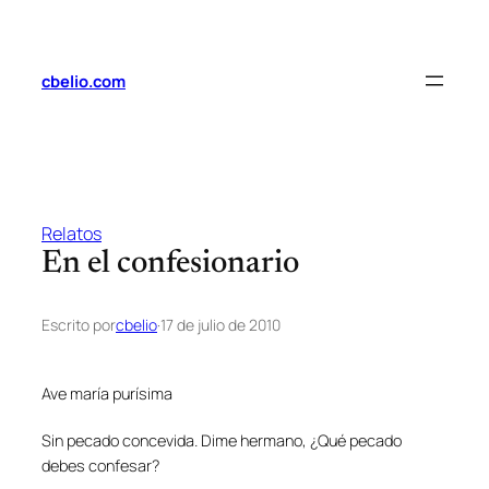
Saltar
al
contenido
cbelio.com
Relatos
En el confesionario
Escrito por
cbelio
·
17 de julio de 2010
Ave maría purísima
Sin pecado concevida. Dime hermano, ¿Qué pecado
debes confesar?