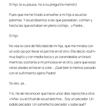
Sí hijo (a su pausa, no a su pregunta mamón)
Pues que me he tirado a enseñar a mi hija a asustar
palomas. Y asustábamos a las que paseaban, comían y
hasta las que estaban en pleno cortejo… y Padre…
Si hijo.
No vea la cara de felicidad de mi hija, que me miraba con
un solo ojo por llevar el parche en el otro. Ella decía «buh!»
muy bajito y con media boca y yo zarandeaba un brazo
mientras sostenía a mi princesa en el otro, para que esas
ratas aladas echaran a volar… ¡Qué bien lo hemos pasado
con el sufrimiento ajeno Padre!
Ya veo, ya…
Y si, he de reconocer que hace unos días reproché a otra
«niña» su actitud de
asustabichos
… Soy un pecador. Un
jodido pecador. Un satiefecho pecador y sabe qué?