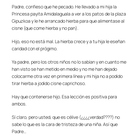
Padre, confieso que he pecado. He llevado a mi hija la
Princesa payita Amidalaguala
a ver a los patos de la plaza
Gipuzkoa y le he arrancado hierba para que alimentase al
cisne (que come hierba y no pan).
Hijo, eso no está mal. La hierba crece y a tu hija le eseñan
caridad con el prógimo.
Ya padre, pero los otros niños no lo sabían y en cuanto me
han visto se han metido en medio y no me han dejado
colocarme otra vez en primera línea y mi hija no a podido
tirar hierba a jodido cisne caprichoso.
Hay que contenerse hijo. Esa lección es positiva para
ambos.
Sí claro, pero usted, que es célive (¿¿¿¿verdad????) no
sabe lo que es la cara de tristeza de una niña. Así que
Padre…