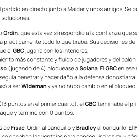
l partido en directo junto a Maider y unos amigos. Se p
 soluciones.
do
Ordín
, que esta vez sí respondió a la confianza que 
 prácticamente todo lo que tiraba. Sus decisiones de 
ue el
GBC
jugaría con los interiores.
nto más constante y fluido de jugadores y del balón p
íso
(jugando de 4) bloquease a
Solana
. El
GBC
en ese
eguía penetrar y hacer daño a la defensa donostiarra
asó a ser
Wideman
y ya no hubo cambio en el bloqueo. 
(13 puntos en el primer cuarto), el
GBC
terminaba el pr
aque y terminó con 0 puntos.
es de
Fisac
. Ordín al banquillo y
Bradley
al banquillo. El
s, se ganaban las ventajas para conseguir tiros muy có