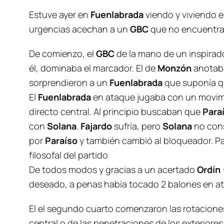
Estuve ayer en
Fuenlabrada
viendo y viviendo e
urgencias acechan a un
GBC
que no encuentra
De comienzo, el
GBC
de la mano de un inspira
él, dominaba el marcador. El de
Monzón
anotaba
sorprendieron a un
Fuenlabrada
que suponía q
El
Fuenlabrada
en ataque jugaba con un movimie
directo central. Al principio buscaban que
Para
con
Solana
.
Fajardo
sufría, pero
Solana
no cons
por
Paraíso
y también cambió al bloqueador. P
filosofal
del partido
De todos modos y gracias a un acertado
Ordín
deseado, a penas había tocado 2 balones en at
El el segundo cuarto comenzaron las rotacion
central o de las penetraciones de los exteriore