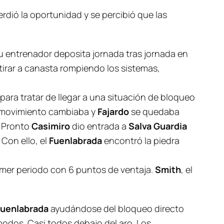
erdió la oportunidad y se percibió que las
su entrenador deposita jornada tras jornada en
tirar a canasta rompiendo los sistemas,
ara tratar de llegar a una situación de bloqueo
 movimiento cambiaba y
Fajardo
se quedaba
. Pronto
Casimiro
dio entrada a
Salva Guardia
Con ello, el
Fuenlabrada
encontró la
piedra
imer periodo con 6 puntos de ventaja.
Smith
, el
Fuenlabrada
ayudándose del bloqueo directo
modos. Casi todos debajo del aro. Los