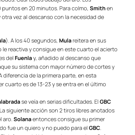
 50 puntos en 20 minutos. Para colmo,
Smith
en
l y otra vez al descanso con la necesidad de
la
). A los 40 segundos,
Mula
reitera en sus
 le reactiva y consigue en este cuarto el acierto
res del
Fuenla
y, añadido al descanso que
aque su sistema con mayor número de cortes y
 diferencia de la primera parte, en esta
r cuarto es de 13-23 y se entra en el último
nlabrada
se veía en serias dificultades. El
GBC
La siguiente acción son 2 tiros libres anotados
l aro.
Solana
entonces consigue su primer
tido fue un
quiero y no puedo
para el
GBC
.