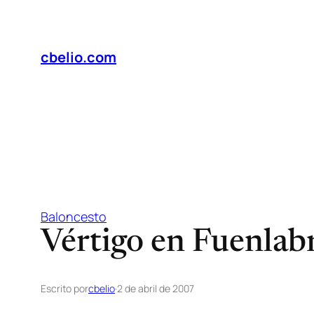
Saltar
al
contenido
cbelio.com
Baloncesto
Vértigo en Fuenlab
Escrito por
cbelio
·
2 de abril de 2007