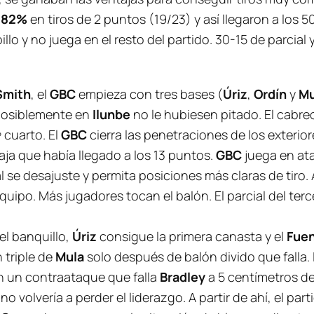
n
82%
en tiros de 2 puntos (19/23) y así llegaron a los
illo y no juega en el resto del partido. 30-15 de parcia
Smith
, el
GBC
empieza con tres bases (
Úriz
,
Ordín
y
Mu
 posiblemente en
Ilunbe
no le hubiesen pitado. El cabreo
 cuarto. El
GBC
cierra las penetraciones de los exterio
aja que había llegado a los 13 puntos.
GBC
juega en at
 se desajuste y permita posiciones más claras de tiro. A
ipo. Más jugadores tocan el balón. El parcial del terce
el banquillo,
Úriz
consigue la primera canasta y el
Fue
 triple de
Mula
solo después de balón divido que falla. 
 un contraataque que falla
Bradley
a 5 centímetros de
o volvería a perder el liderazgo. A partir de ahí, el par