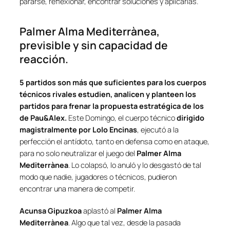
pararse, reflexionar, encontrar soluciones y aplicarlas.
Palmer Alma Mediterrànea,
previsible y sin capacidad de
reacción.
5 partidos son más que suficientes para los cuerpos
técnicos rivales estudien, analicen y planteen los
partidos para frenar la propuesta estratégica de los
de
Pau&Alex
.
Este Domingo, el cuerpo técnico
dirigido
magistralmente por Lolo Encinas
, ejecutó a la
perfección el antídoto, tanto en defensa como en ataque,
para no solo neutralizar el juego del
Palmer Alma
Mediterrànea
. Lo colapsó, lo anuló y lo desgastó de tal
modo que nadie, jugadores o técnicos, pudieron
encontrar una manera de competir.
Acunsa Gipuzkoa
aplastó al
Palmer Alma
Mediterrànea
. Algo que tal vez, desde la pasada