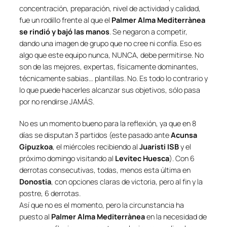
concentración, preparación, nivel de actividad y calidad,
fue un rodillo frente al que el
Palmer Alma Mediterrànea
se rindió y bajó las manos
. Se negaron a competir,
dando una imagen de grupo que no cree ni confía. Eso es
algo que este equipo nunca, NUNCA, debe permitirse. No
son de las mejores, expertas, físicamente dominantes,
técnicamente sabias… plantillas. No. Es todo lo contrario y
lo que puede hacerles alcanzar sus objetivos, sólo pasa
por no rendirse JAMÁS.
No es un momento bueno para la reflexión, ya que en 8
días se disputan 3 partidos (este pasado ante
Acunsa
Gipuzkoa
, el miércoles recibiendo al
Juaristi ISB
y el
próximo domingo visitando al
Levitec Huesca
). Con 6
derrotas consecutivas, todas, menos esta última en
Donostia
, con opciones claras de victoria, pero al fin y la
postre, 6 derrotas.
Así que no es el momento, pero la circunstancia ha
puesto al
Palmer Alma Mediterrànea
en la necesidad de