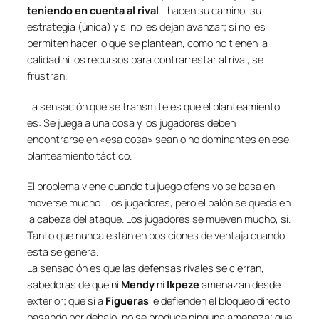
teniendo en cuenta al rival
… hacen su camino, su
estrategia (única) y si no les dejan avanzar; si no les
permiten hacer lo que se plantean, como no tienen la
calidad ni los recursos para contrarrestar al rival, se
frustran.
La sensación que se transmite es que el planteamiento
es: Se juega a una cosa y los jugadores deben
encontrarse en «
esa cosa
» sean o no dominantes en ese
planteamiento táctico.
El problema viene cuando tu juego ofensivo se basa en
moverse mucho… los jugadores, pero el balón se queda en
la cabeza del ataque. Los jugadores se mueven mucho, sí.
Tanto que nunca están en posiciones de ventaja cuando
esta se genera.
La sensación es que las defensas rivales se cierran,
sabedoras de que ni
Mendy
ni
Ikpeze
amenazan desde
exterior; que si a
Figueras
le defienden el bloqueo directo
pasando por debajo, no se produce ninguna amenaza; que