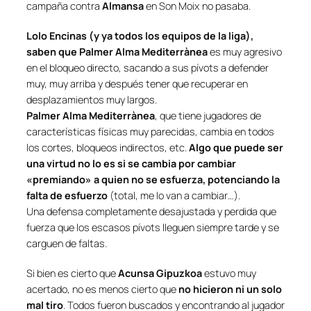
campaña contra
Almansa
en Son Moix no pasaba.
Lolo Encinas (y ya todos los equipos de la liga),
saben que Palmer Alma Mediterrànea
es muy agresivo
en el bloqueo directo, sacando a sus pívots a defender
muy, muy arriba y después tener que recuperar en
desplazamientos muy largos.
Palmer Alma Mediterrànea
, que tiene jugadores de
características físicas muy parecidas, cambia en todos
los cortes, bloqueos indirectos, etc.
Algo que puede ser
una virtud no lo es si se cambia por cambiar
«premiando» a quien no se esfuerza, potenciando la
falta de esfuerzo
(total, me lo van a cambiar…).
Una defensa completamente desajustada y perdida que
fuerza que los escasos pívots lleguen siempre tarde y se
carguen de faltas.
Si bien es cierto que
Acunsa Gipuzkoa
estuvo muy
acertado, no es menos cierto que
no hicieron ni un solo
mal tiro
. Todos fueron buscados y encontrando al jugador