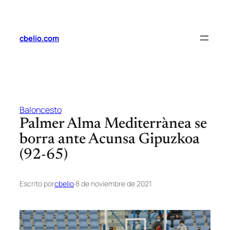
Saltar
al
contenido
cbelio.com
Baloncesto
Palmer Alma Mediterrànea se
borra ante Acunsa Gipuzkoa
(92-65)
Escrito por
cbelio
·
8 de noviembre de 2021