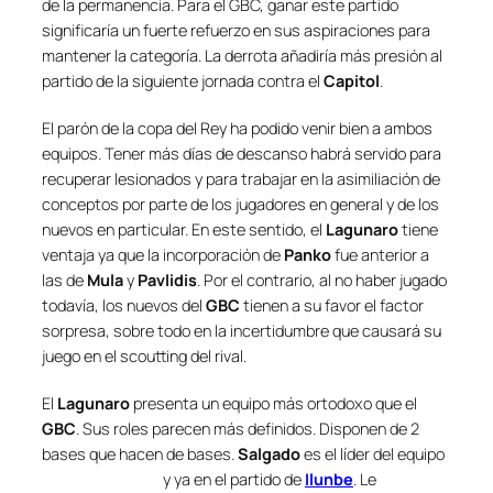
de la permanencia. Para el GBC, ganar este partido
significaría un fuerte refuerzo en sus aspiraciones para
mantener la categoría. La derrota añadiría más presión al
partido de la siguiente jornada contra el
Capitol
.
El parón de la copa del Rey ha podido venir bien a ambos
equipos. Tener más días de descanso habrá servido para
recuperar lesionados y para trabajar en la asimiliación de
conceptos por parte de los jugadores en general y de los
nuevos en particular. En este sentido, el
Lagunaro
tiene
ventaja ya que la incorporación de
Panko
fue anterior a
las de
Mula
y
Pa
vlidis
. Por el contrario, al no haber jugado
todavía, los
nuevos
del
GBC
tienen a su favor el factor
sorpresa, sobre todo en la incertidumbre que causará su
juego en el scoutting del rival.
El
Lagunaro
presenta un equipo más ortodoxo que el
GBC
. Sus roles parecen más definidos. Disponen de 2
bases que hacen de bases.
Salgado
es el líder del equipo
y ya en el partido de
Ilunbe
. Le