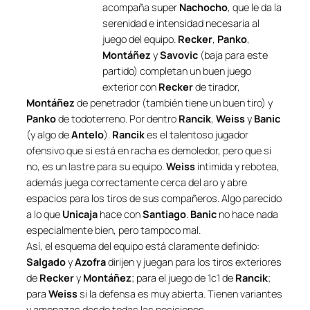
acompaña super
Nachocho
, que le da la
serenidad e intensidad necesaria al
juego del equipo.
Recker
,
Panko
,
Montáñez
y
Savovic
(baja para este
partido) completan un buen juego
exterior con
Recker
de tirador,
Montáñez
de penetrador (también tiene un buen tiro) y
Panko
de todoterreno. Por dentro
Rancik
,
Weiss
y
Banic
(y algo de
Antelo
).
Rancik
es el talentoso jugador
ofensivo que si está en racha es demoledor, pero que si
no, es un lastre para su equipo.
Weiss
intimida y rebotea,
además juega correctamente cerca del aro y abre
espacios para los tiros de sus compañeros. Algo parecido
a lo que
Unicaja
hace con
Santiago
.
Banic
no hace nada
especialmente bien, pero tampoco mal.
Así, el esquema del equipo está claramente definido:
Salgado
y
Azofra
dirijen y juegan para los tiros exteriores
de
Recker
y
Montáñez
; para el juego de 1c1 de
Rancik
;
para
Weiss
si la defensa es muy abierta. Tienen variantes
y amenazas desde todas las posiciones.