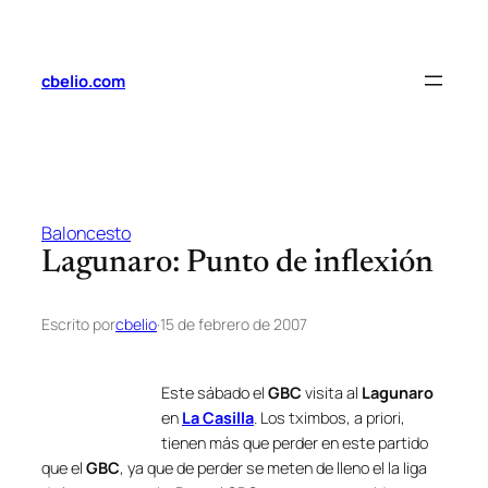
Saltar
al
contenido
cbelio.com
Baloncesto
Lagunaro: Punto de inflexión
Escrito por
cbelio
·
15 de febrero de 2007
Este sábado el
GBC
visita al
Lagunaro
en
La Casilla
. Los
tximbos
, a priori,
tienen más que perder en este partido
que el
GBC
, ya que de perder se meten de lleno el la liga