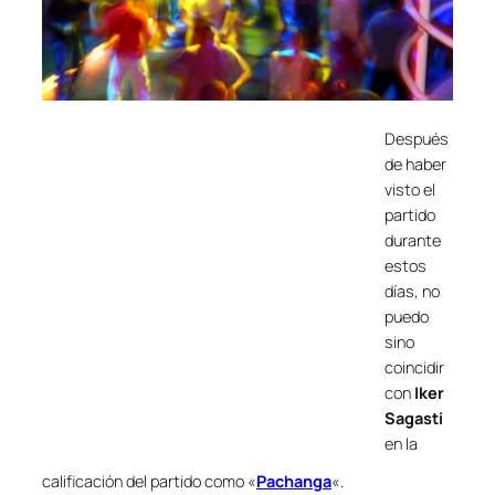
Después
de haber
visto el
partido
durante
estos
días, no
puedo
sino
coincidir
con
Iker
Sagasti
en la
calificación del partido como «
Pachanga
«.