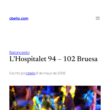
Saltar
al
contenido
cbelio.com
Baloncesto
L’Hospitalet 94 – 102 Bruesa
Escrito por
cbelio
·
8 de mayo de 2008