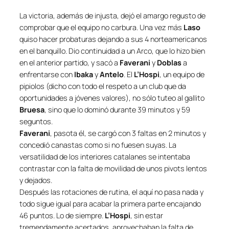
La victoria, además de injusta, dejó el amargo regusto de
comprobar que el equipo no carbura. Una vez más
Laso
quiso hacer probaturas dejando a sus 4 norteamericanos
en el banquillo. Dio continuidad a un Arco, que lo hizo bien
en el anterior partido, y sacó a
Faverani
y
Doblas
a
enfrentarse con
Ibaka
y
Antelo
. El
L’Hospi
, un equipo de
pipiolos (dicho con todo el respeto a un club que da
oportunidades a jóvenes valores), no sólo tuteo al gallito
Bruesa
, sino que lo dominó durante 39 minutos y 59
seguntos.
Faverani
,
pasota
él, se cargó con 3 faltas en 2 minutos y
concedió canastas como si no fuesen suyas. La
versatilidad de los interiores catalanes se intentaba
contrastar con la falta de movilidad de unos pivots lentos
y dejados.
Después las rotaciones de rutina, el aquí no pasa nada y
todo sigue igual para acabar la primera parte encajando
46 puntos. Lo de siempre.
L’Hospi
, sin estar
tremendamente acertados, aprovechaban la falta de