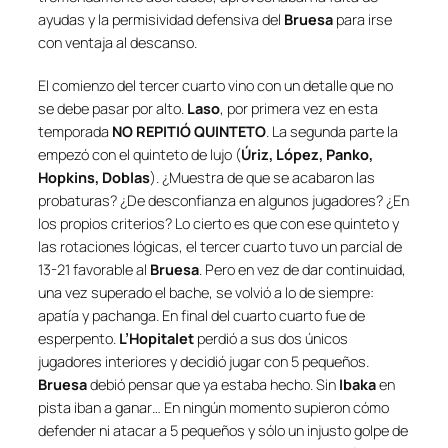
ayudas y la permisividad defensiva del
Bruesa
para irse
con ventaja al descanso.
El comienzo del tercer cuarto vino con un detalle que no
se debe pasar por alto.
Laso
, por primera vez en esta
temporada
NO REPITIÓ QUINTETO
. La segunda parte la
empezó con el quinteto de lujo (
Úriz, López, Panko,
Hopkins, Doblas
). ¿Muestra de que se acabaron las
probaturas? ¿De desconfianza en algunos jugadores? ¿En
los propios criterios? Lo cierto es que con ese quinteto y
las rotaciones lógicas, el tercer cuarto tuvo un parcial de
13-21 favorable al
Bruesa
. Pero en vez de dar continuidad,
una vez superado el bache, se volvió a lo de siempre:
apatía y pachanga. En final del cuarto cuarto fue de
esperpento.
L’Hopitalet
perdió a sus dos únicos
jugadores interiores y decidió jugar con 5 pequeños.
Bruesa
debió pensar que ya estaba hecho. Sin
Ibaka
en
pista iban a ganar… En ningún momento supieron cómo
defender ni atacar a 5 pequeños y sólo un injusto golpe de